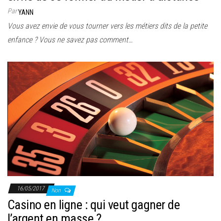
Par
YANN
Vous avez envie de vous tourner vers les métiers dits de la petite
enfance ? Vous ne savez pas comment…
16/05/2017
Non
Casino en ligne : qui veut gagner de
l’argent en masse ?