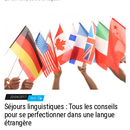
20/04/2017
Non
Séjours linguistiques : Tous les conseils
pour se perfectionner dans une langue
étrangère