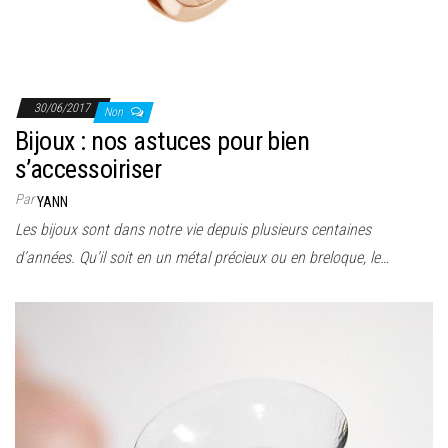
30/06/2017
Non
Bijoux : nos astuces pour bien
s’accessoiriser
Par
YANN
Les bijoux sont dans notre vie depuis plusieurs centaines
d’années. Qu’il soit en un métal précieux ou en breloque, le…