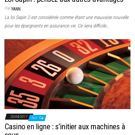
Par
YANN
La loi Sapin 2 est considérée comme étant une mauvaise nouvelle
pour les épargnants en assurance vie. Ce sera difficile…
20/04/2017
Non
Casino en ligne : s’initier aux machines à