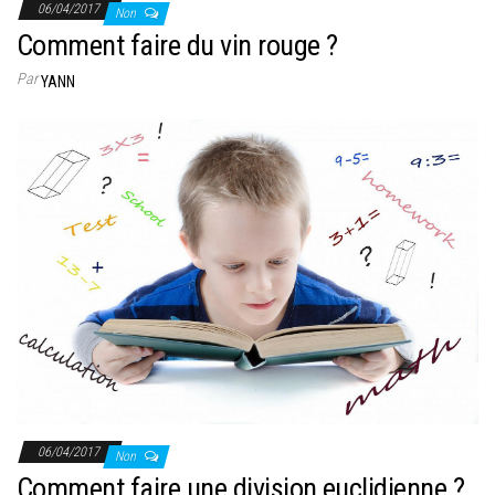
06/04/2017
Non
Comment faire du vin rouge ?
Par
YANN
06/04/2017
Non
Comment faire une division euclidienne ?