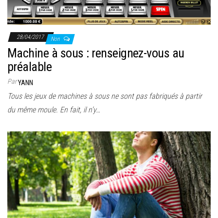
28/04/2017
Non
Machine à sous : renseignez-vous au
préalable
Par
YANN
Tous les jeux de machines à sous ne sont pas fabriqués à partir
du même moule. En fait, il n’y…