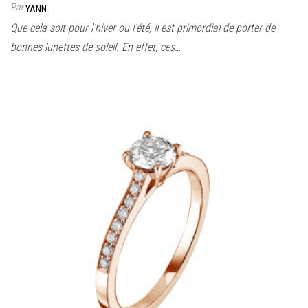
Par
YANN
Que cela soit pour l’hiver ou l’été, il est primordial de porter de
bonnes lunettes de soleil. En effet, ces…