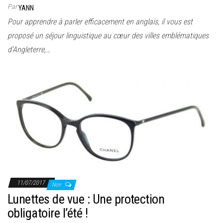
Par
YANN
Pour apprendre à parler efficacement en anglais, il vous est
proposé un séjour linguistique au cœur des villes emblématiques
d’Angleterre,…
11/07/2017
Non
Lunettes de vue : Une protection
obligatoire l’été !