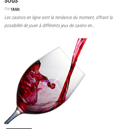
sous
Par
YANN
Les casinos en ligne sont la tendance du moment, offrant la
possibilité de jouer à différents jeux de casino en…