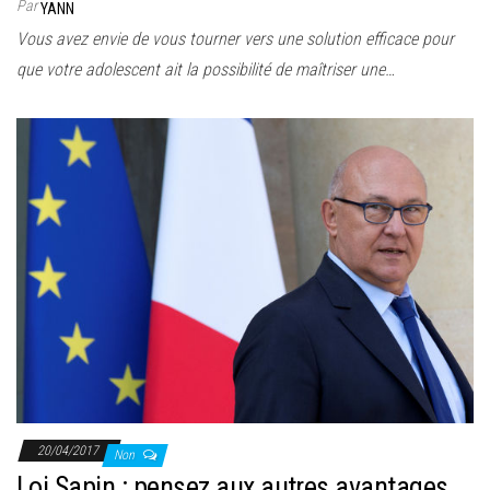
Par
YANN
Vous avez envie de vous tourner vers une solution efficace pour
que votre adolescent ait la possibilité de maîtriser une…
20/04/2017
Non
Loi Sapin : pensez aux autres avantages