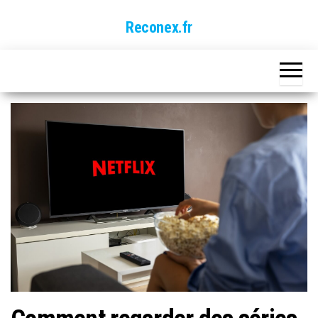
Skip
Reconex.fr
to
the
content