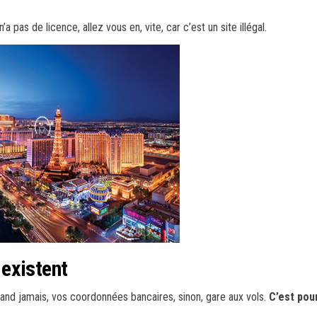
 pas de licence, allez vous en, vite, car c’est un site illégal.
existent
rand jamais, vos coordonnées bancaires, sinon, gare aux vols.
C’est pour