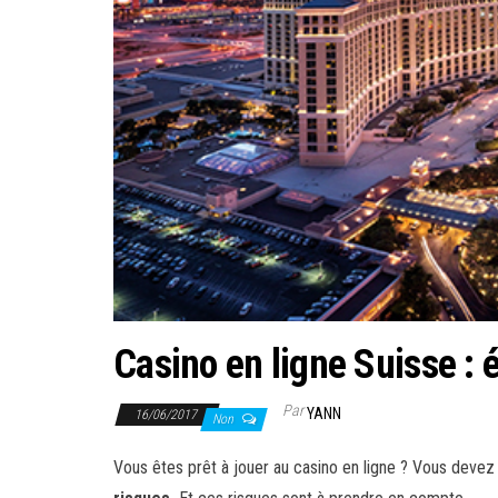
Casino en ligne Suisse : 
Par
YANN
16/06/2017
Non
Vous êtes prêt à jouer au casino en ligne ? Vous devez