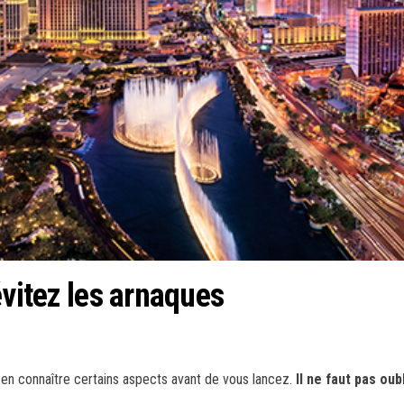
évitez les arnaques
 en connaître certains aspects avant de vous lancez.
Il ne faut pas oub