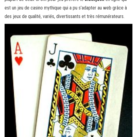
est un jeu de casino mythique qui a pu s’adapter au web grâce à
des jeux de qualité, variés, divertissants et très rémunérateurs.