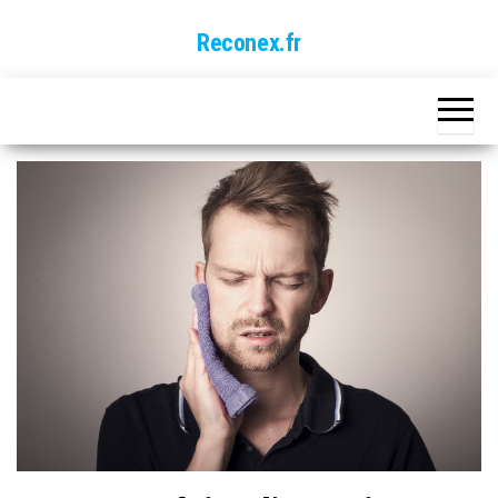
Skip
Reconex.fr
to
the
content