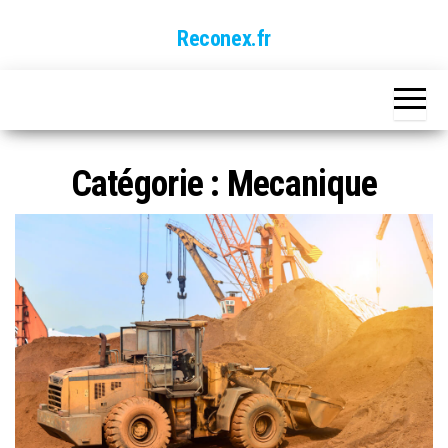
Skip
Reconex.fr
to
the
content
Catégorie :
Mecanique