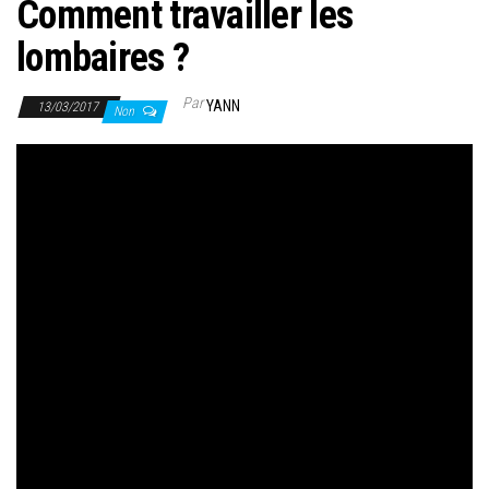
Comment travailler les
lombaires ?
Par
YANN
13/03/2017
Non