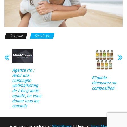
Catégorie
Dans la vie
Agence rtb :
Avoir une
Eliquide :
campagne
découvrez sa
webmarketing
composition
de très grande
qualité, on vous
donne tous les
conseils
Fièrement propulsé par
WordPress
|
Thème :
Envo Magazine