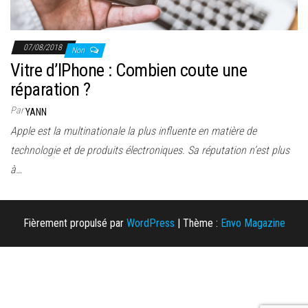
07/08/2018
Non
Vitre d’IPhone : Combien coute une
réparation ?
Par
YANN
Apple est la multinationale la plus influente en matière de
technologie et de produits électroniques. Sa réputation n’est plus
à…
Fièrement propulsé par
WordPress
|
Thème :
Envo Magazine