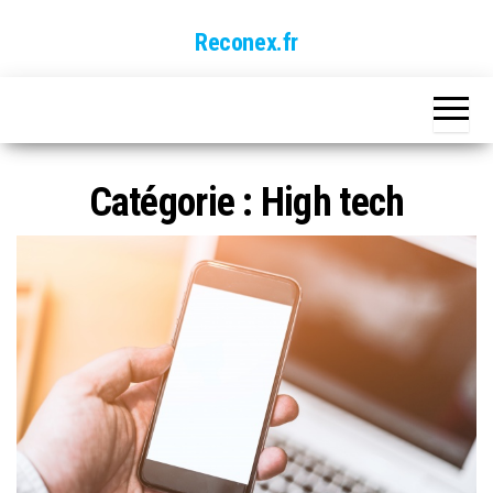
Skip
Reconex.fr
to
the
content
Catégorie :
High tech