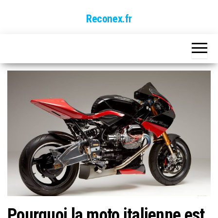
Skip
Reconex.fr
to
the
content
Pourquoi la moto italienne est