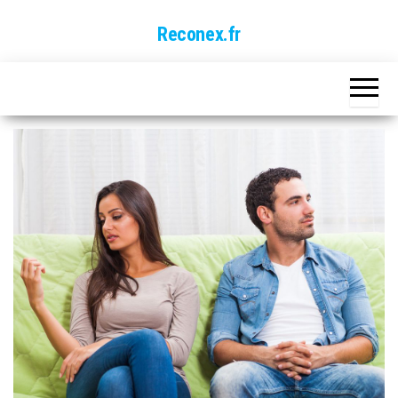
Skip
Reconex.fr
to
the
content