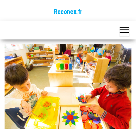
Skip
Reconex.fr
to
the
content