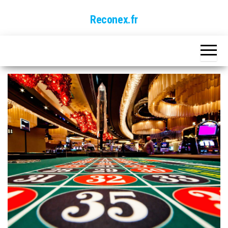
Skip
Reconex.fr
to
the
content