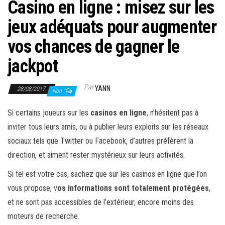
Casino en ligne : misez sur les
jeux adéquats pour augmenter
vos chances de gagner le
jackpot
Par
YANN
28/08/2017
Non
Si certains joueurs sur les
casinos en ligne
, n’hésitent pas à
inviter tous leurs amis, ou à publier leurs exploits sur les réseaux
sociaux tels que Twitter ou Facebook, d’autres préfèrent la
direction, et aiment rester mystérieux sur leurs activités.
Si tel est votre cas, sachez que sur les casinos en ligne que l’on
vous propose, v
os informations sont totalement protégées
,
et ne sont pas accessibles de l’extérieur, encore moins des
moteurs de recherche.