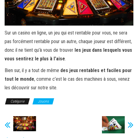
Sur un casino en ligne, un jeu qui est rentable pour vous, ne sera
pas forcément rentable pour un autre, chaque joueur est différent,
donc il ne tient qu’à vous de trouver
les jeux dans lesquels vous
vous sentirez le plus à l’aise
.
Bien sur, il y a tout de même
des jeux rentables et faciles pour
tout le monde
, comme c’est le cas des machines à sous, venez
les découvrir sur notre site.
Catégorie
Jouons