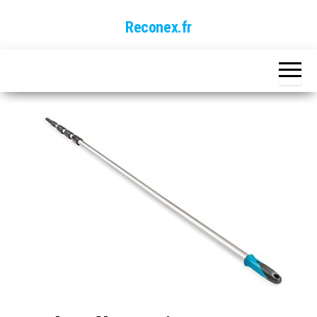
Skip
Reconex.fr
to
the
content