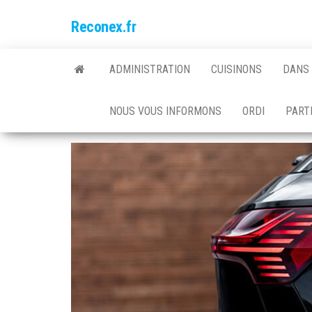
Skip
Reconex.fr
to
the
content
ADMINISTRATION
CUISINONS
DANS 
NOUS VOUS INFORMONS
ORDI
PARTI