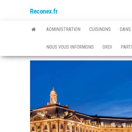
Skip
Reconex.fr
to
the
content
ADMINISTRATION
CUISINONS
DANS 
NOUS VOUS INFORMONS
ORDI
PARTI