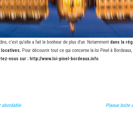
 dire, c’est qu’elle a fait le bonheur de plus d’un. Notamment
dans la rég
 locatives.
Pour découvrir tout ce qui concerne la loi Pinel à Bordeaux, 
tez-vous sur : http://www.loi-pinel-bordeaux.info
.
er abordable
Plaque boite a
plaque à votr
Fièrement propulsé par
WordPress
|
Thème :
Envo Magazine